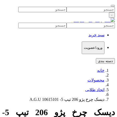
۰
سبد خرید
ورود/عضویت
دسته بندی
خانه
محصولات
اتحاد طلایی
دیسک چرخ پژو 206 تیپ 5- 10615101 A.G.U
دیسک چرخ پژو 206 تیپ 5-