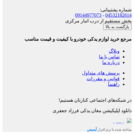
شماره پشتیبانی
:
09144977073
-
04532182614
پخش مستقیم از درب انبار مرکزی
بازگشت به بالا
مرجع خرید لوازم یدکی خودرو با کیفیت و قیمت مناسب
وبلاگ
تماس با ما
درباره ما
پرسش های متداول
قوانین و مقررات
راهنما
در شبکه‌های اجتماعی کنارتان هستیم!
دانلود اپلیکیشن
مغان یدکی فرزاد جعفری
ساخته شده با نرم افزار
آیمیس