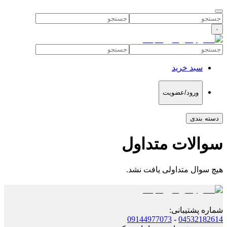
۰
سبد خرید
ورود/عضویت
دسته بندی
سوالات متداول
هیچ سوال متداولی یافت نشد.
شماره پشتیبانی
:
09144977073
-
04532182614