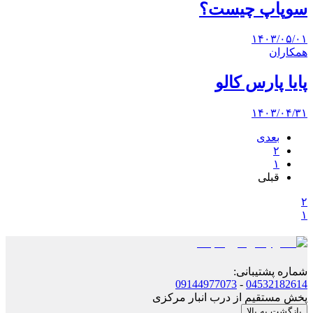
سوپاپ چیست؟
۱۴۰۳/۰۵/۰۱
همکاران
پایا پارس کالو
۱۴۰۳/۰۴/۳۱
بعدی
۲
۱
قبلی
۲
۱
شماره پشتیبانی
:
09144977073
-
04532182614
پخش مستقیم از درب انبار مرکزی
بازگشت به بالا