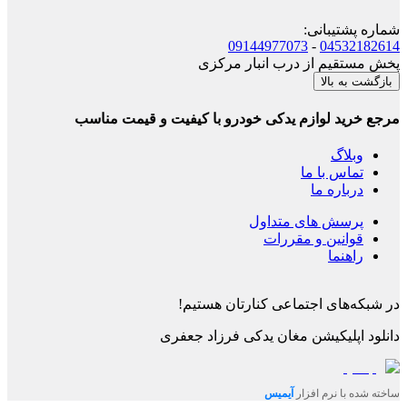
شماره پشتیبانی
:
09144977073
-
04532182614
پخش مستقیم از درب انبار مرکزی
بازگشت به بالا
مرجع خرید لوازم یدکی خودرو با کیفیت و قیمت مناسب
وبلاگ
تماس با ما
درباره ما
پرسش های متداول
قوانین و مقررات
راهنما
در شبکه‌های اجتماعی کنارتان هستیم!
دانلود اپلیکیشن
مغان یدکی فرزاد جعفری
ساخته شده با نرم افزار
آیمیس