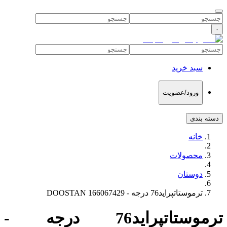
۰
سبد خرید
ورود/عضویت
دسته بندی
خانه
محصولات
دوستان
ترموستاتپراید76 درجه - DOOSTAN 166067429
ترموستاتپراید76 درجه -