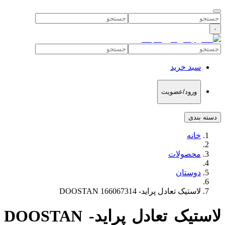
۰
سبد خرید
ورود/عضویت
دسته بندی
خانه
محصولات
دوستان
لاستیک تعادل پراید- DOOSTAN 166067314
لاستیک تعادل پراید- DOOSTAN