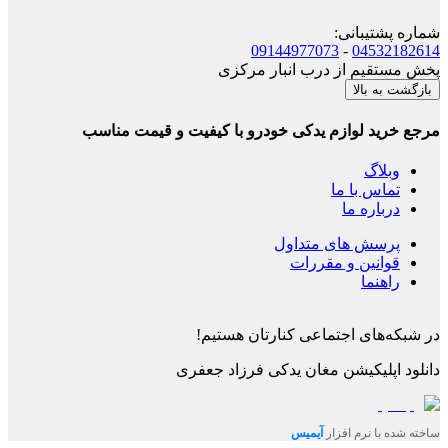
شماره پشتیبانی
:
09144977073
-
04532182614
پخش مستقیم از درب انبار مرکزی
بازگشت به بالا
مرجع خرید لوازم یدکی خودرو با کیفیت و قیمت مناسب
وبلاگ
تماس با ما
درباره ما
پرسش های متداول
قوانین و مقررات
راهنما
در شبکه‌های اجتماعی کنارتان هستیم!
دانلود اپلیکیشن
مغان یدکی فرزاد جعفری
ساخته شده با نرم افزار
آیمیس