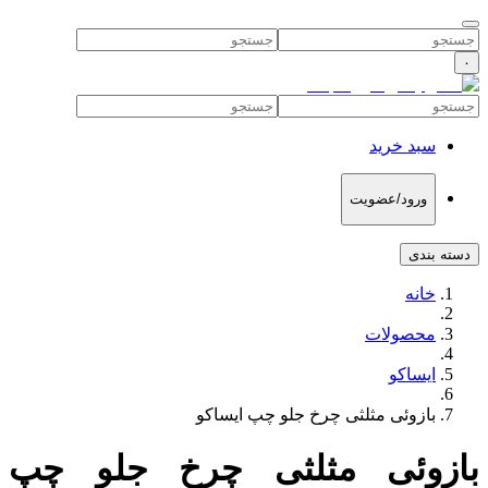
۰
سبد خرید
ورود/عضویت
دسته بندی
خانه
محصولات
ایساکو
بازوئی مثلثی چرخ جلو چپ ایساکو
بازوئی مثلثی چرخ جلو چپ