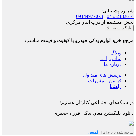
شماره پشتیبانی
:
09144977073
-
04532182614
پخش مستقیم از درب انبار مرکزی
بازگشت به بالا
مرجع خرید لوازم یدکی خودرو با کیفیت و قیمت مناسب
وبلاگ
تماس با ما
درباره ما
پرسش های متداول
قوانین و مقررات
راهنما
در شبکه‌های اجتماعی کنارتان هستیم!
دانلود اپلیکیشن
مغان یدکی فرزاد جعفری
ساخته شده با نرم افزار
آیمیس