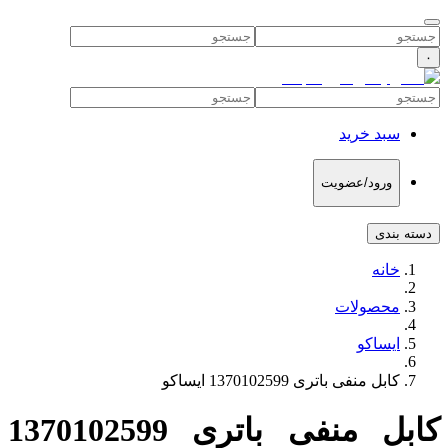
۰
سبد خرید
ورود/عضویت
دسته بندی
خانه
محصولات
ایساکو
کابل منفی باتری 1370102599 ایساکو
کابل منفی باتری 1370102599