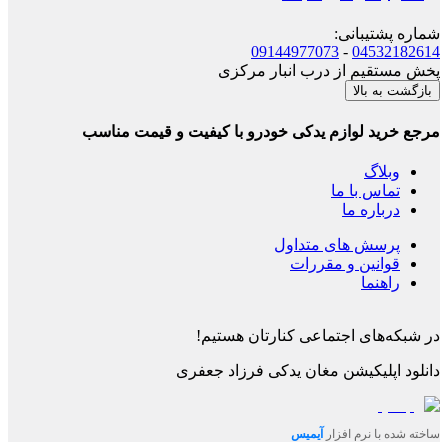
شماره پشتیبانی
:
09144977073
-
04532182614
پخش مستقیم از درب انبار مرکزی
بازگشت به بالا
مرجع خرید لوازم یدکی خودرو با کیفیت و قیمت مناسب
وبلاگ
تماس با ما
درباره ما
پرسش های متداول
قوانین و مقررات
راهنما
در شبکه‌های اجتماعی کنارتان هستیم!
دانلود اپلیکیشن
مغان یدکی فرزاد جعفری
ساخته شده با نرم افزار
آیمیس