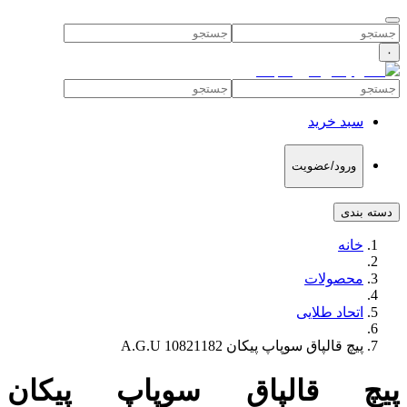
۰
سبد خرید
ورود/عضویت
دسته بندی
خانه
محصولات
اتحاد طلایی
پیچ قالپاق سوپاپ پیکان 10821182 A.G.U
پیچ قالپاق سوپاپ پیکان