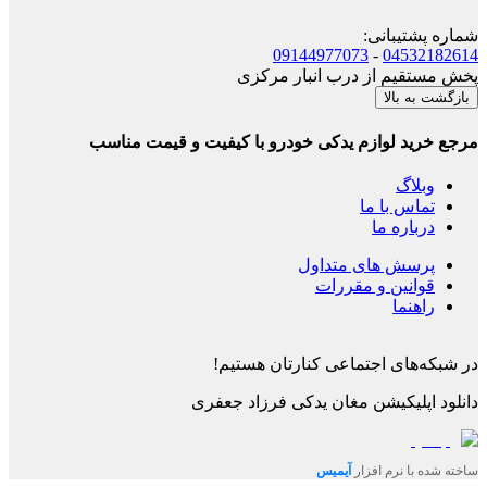
شماره پشتیبانی
:
09144977073
-
04532182614
پخش مستقیم از درب انبار مرکزی
بازگشت به بالا
مرجع خرید لوازم یدکی خودرو با کیفیت و قیمت مناسب
وبلاگ
تماس با ما
درباره ما
پرسش های متداول
قوانین و مقررات
راهنما
در شبکه‌های اجتماعی کنارتان هستیم!
دانلود اپلیکیشن
مغان یدکی فرزاد جعفری
ساخته شده با نرم افزار
آیمیس