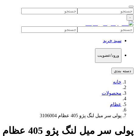
۰
سبد خرید
ورود/عضویت
دسته بندی
خانه
محصولات
عظام
پولی سر میل لنگ پژو 405 عظام 3106004
پولی سر میل لنگ پژو 405 عظام