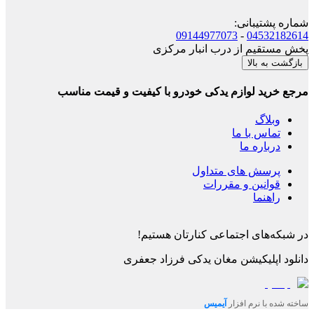
شماره پشتیبانی
:
09144977073
-
04532182614
پخش مستقیم از درب انبار مرکزی
بازگشت به بالا
مرجع خرید لوازم یدکی خودرو با کیفیت و قیمت مناسب
وبلاگ
تماس با ما
درباره ما
پرسش های متداول
قوانین و مقررات
راهنما
در شبکه‌های اجتماعی کنارتان هستیم!
دانلود اپلیکیشن
مغان یدکی فرزاد جعفری
ساخته شده با نرم افزار
آیمیس