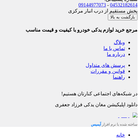
09144977073
-
04532182614
پخش مستقیم از درب انبار مرکزی
بازگشت به بالا
مرجع خرید لوازم یدکی خودرو با کیفیت و قیمت مناسب
وبلاگ
تماس با ما
درباره ما
پرسش های متداول
قوانین و مقررات
راهنما
در شبکه‌های اجتماعی کنارتان هستیم!
دانلود اپلیکیشن
مغان یدکی فرزاد جعفری
ساخته شده با نرم افزار
آیمیس
خانه