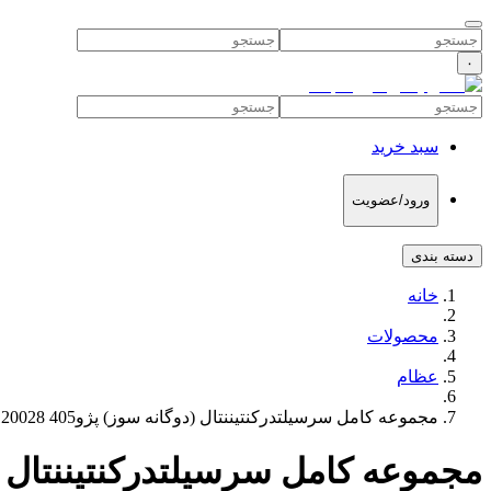
۰
سبد خرید
ورود/عضویت
دسته بندی
خانه
محصولات
عظام
مجموعه کامل سرسیلتدرکنتیننتال (دوگانه سوز) پژو405 3120028 عظام
مجموعه کامل سرسیلتدرکنتیننتال (دوگانه سوز)