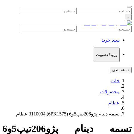
۰
سبد خرید
ورود/عضویت
دسته بندی
خانه
محصولات
عظام
تسمه دینام پژو206تیپ5و6 (6PK1575) 3110004 عظام
تسمه دینام پژو206تیپ5و6