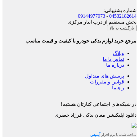
شماره پشتیبانی
:
09144977073
-
04532182614
پخش مستقیم از درب انبار مرکزی
بازگشت به بالا
مرجع خرید لوازم یدکی خودرو با کیفیت و قیمت مناسب
وبلاگ
تماس با ما
درباره ما
پرسش های متداول
قوانین و مقررات
راهنما
در شبکه‌های اجتماعی کنارتان هستیم!
دانلود اپلیکیشن
مغان یدکی فرزاد جعفری
ساخته شده با نرم افزار
آیمیس