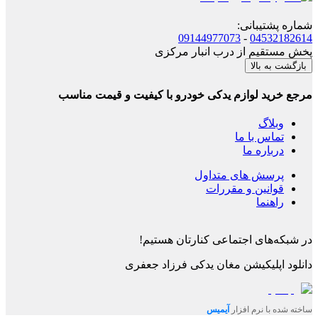
شماره پشتیبانی
:
09144977073
-
04532182614
پخش مستقیم از درب انبار مرکزی
بازگشت به بالا
مرجع خرید لوازم یدکی خودرو با کیفیت و قیمت مناسب
وبلاگ
تماس با ما
درباره ما
پرسش های متداول
قوانین و مقررات
راهنما
در شبکه‌های اجتماعی کنارتان هستیم!
دانلود اپلیکیشن
مغان یدکی فرزاد جعفری
ساخته شده با نرم افزار
آیمیس