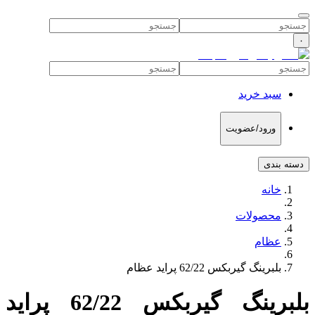
۰
سبد خرید
ورود/عضویت
دسته بندی
خانه
محصولات
عظام
بلبرینگ گیربکس 62/22 پراید عظام
بلبرینگ گیربکس 62/22 پراید