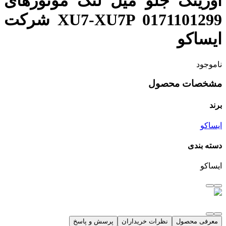
اورینگ جلو میل لنگ موتورهای
XU7-XU7P 0171101299 شرکت
ایساکو
ناموجود
مشخصات محصول
برند
ایساکو
دسته بندی
ایساکو
معرفی محصول
نظرات خریداران
پرسش و پاسخ