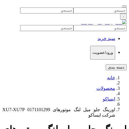
۰
سبد خرید
ورود/عضویت
دسته بندی
خانه
محصولات
ایساکو
اورینگ جلو میل لنگ موتورهای XU7-XU7P 0171101299
شرکت ایساکو