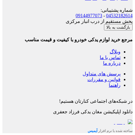
شماره پشتیبانی
:
09144977073
-
04532182614
پخش مستقیم از درب انبار مرکزی
بازگشت به بالا
مرجع خرید لوازم یدکی خودرو با کیفیت و قیمت مناسب
وبلاگ
تماس با ما
درباره ما
پرسش های متداول
قوانین و مقررات
راهنما
در شبکه‌های اجتماعی کنارتان هستیم!
دانلود اپلیکیشن
مغان یدکی فرزاد جعفری
ساخته شده با نرم افزار
آیمیس