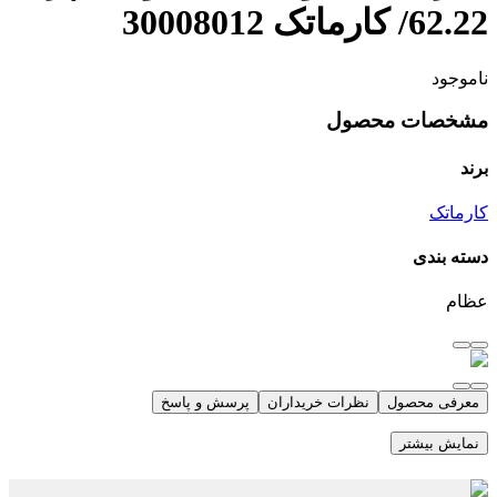
62.22/ کارماتک 30008012
ناموجود
مشخصات محصول
برند
کارماتک
دسته بندی
عظام
معرفی محصول
نظرات خریداران
پرسش و پاسخ
نمایش بیشتر