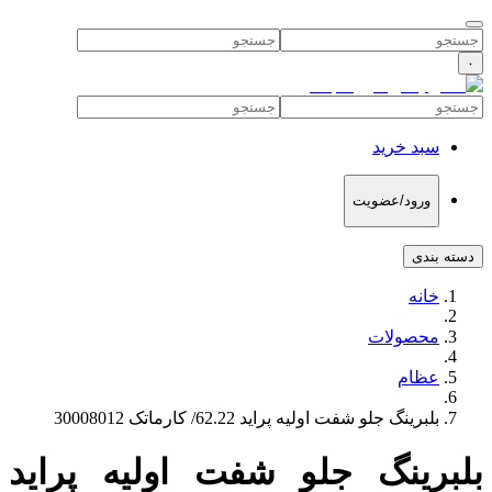
۰
سبد خرید
ورود/عضویت
دسته بندی
خانه
محصولات
عظام
بلبرینگ جلو شفت اولیه پراید 62.22/ کارماتک 30008012
بلبرینگ جلو شفت اولیه پراید