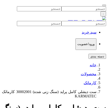
۰
سبد خرید
ورود/عضویت
دسته بندی
خانه
محصولات
کارماتک
ست دیشلی کامل پراید (سنگ زنی شده) 30002001 کارماتک
KARMATEC