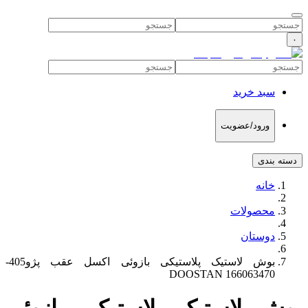
۰
سبد خرید
ورود/عضویت
دسته بندی
خانه
محصولات
دوستان
بوش لاستیک پلاستیکی بازوئی اکسل عقب پژو405-
DOOSTAN 166063470