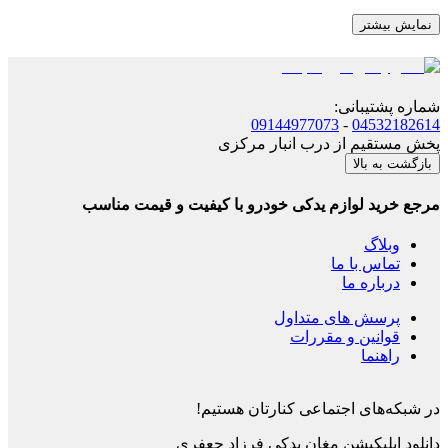
نمایش بیشتر
شماره پشتیبانی
:
09144977073
-
04532182614
پخش مستقیم از درب انبار مرکزی
بازگشت به بالا
مرجع خرید لوازم یدکی خودرو با کیفیت و قیمت مناسب
وبلاگ
تماس با ما
درباره ما
پرسش های متداول
قوانین و مقررات
راهنما
در شبکه‌های اجتماعی کنارتان هستیم!
دانلود اپلیکیشن
مغان یدکی فرزاد جعفری