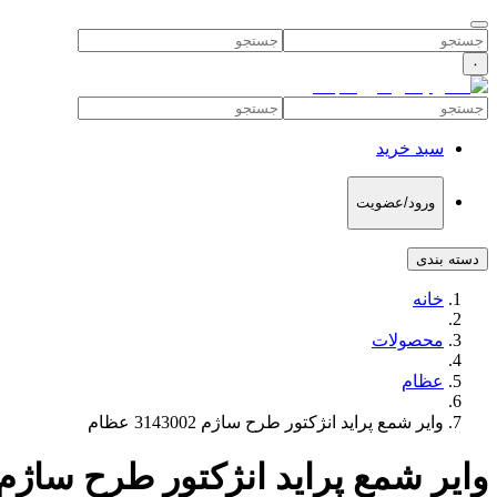
۰
سبد خرید
ورود/عضویت
دسته بندی
خانه
محصولات
عظام
وایر شمع پراید انژکتور طرح ساژم 3143002 عظام
وایر شمع پراید انژکتور طرح ساژم 3143002 عظا