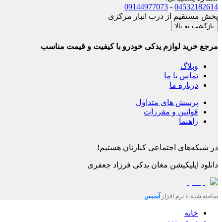
09144977073
-
04532182614
پخش مستقیم از درب انبار مرکزی
بازگشت به بالا
مرجع خرید لوازم یدکی خودرو با کیفیت و قیمت مناسب
وبلاگ
تماس با ما
درباره ما
پرسش های متداول
قوانین و مقررات
راهنما
در شبکه‌های اجتماعی کنارتان هستیم!
دانلود اپلیکیشن
مغان یدکی فرزاد جعفری
ساخته شده با نرم افزار
آیمیس
خانه