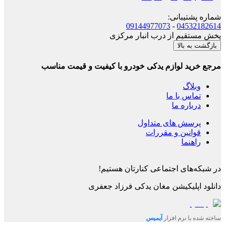
شماره پشتیبانی
:
09144977073
-
04532182614
پخش مستقیم از درب انبار مرکزی
بازگشت به بالا
مرجع خرید لوازم یدکی خودرو با کیفیت و قیمت مناسب
وبلاگ
تماس با ما
درباره ما
پرسش های متداول
قوانین و مقررات
راهنما
در شبکه‌های اجتماعی کنارتان هستیم!
دانلود اپلیکیشن
مغان یدکی فرزاد جعفری
ساخته شده با نرم افزار
آیمیس