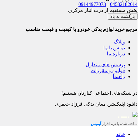
09144977073
-
04532182614
پخش مستقیم از درب انبار مرکزی
بازگشت به بالا
مرجع خرید لوازم یدکی خودرو با کیفیت و قیمت مناسب
وبلاگ
تماس با ما
درباره ما
پرسش های متداول
قوانین و مقررات
راهنما
در شبکه‌های اجتماعی کنارتان هستیم!
دانلود اپلیکیشن
مغان یدکی فرزاد جعفری
ساخته شده با نرم افزار
آیمیس
خانه