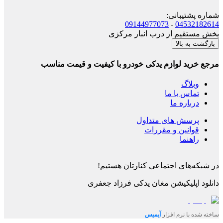
شماره پشتیبانی
:
09144977073
-
04532182614
پخش مستقیم از درب انبار مرکزی
بازگشت به بالا
مرجع خرید لوازم یدکی خودرو با کیفیت و قیمت مناسب
وبلاگ
تماس با ما
درباره ما
پرسش های متداول
قوانین و مقررات
راهنما
در شبکه‌های اجتماعی کنارتان هستیم!
دانلود اپلیکیشن
مغان یدکی فرزاد جعفری
ساخته شده با نرم افزار
آیمیس