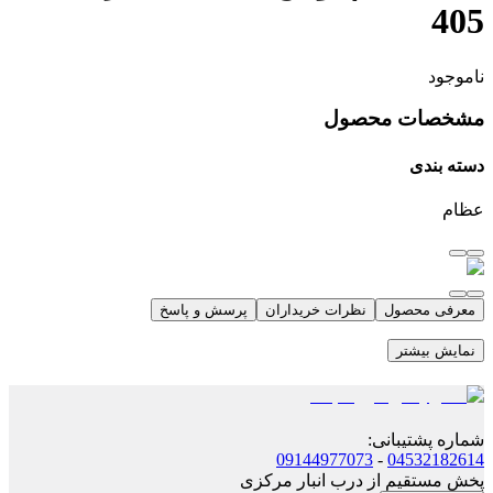
405
ناموجود
مشخصات محصول
دسته بندی
عظام
معرفی محصول
نظرات خریداران
پرسش و پاسخ
نمایش بیشتر
شماره پشتیبانی
:
09144977073
-
04532182614
پخش مستقیم از درب انبار مرکزی