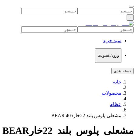
۰
سبد خرید
ورود/عضویت
دسته بندی
خانه
محصولات
عظام
مشعلی پلوس بلند 22خارBEAR 405
مشعلی پلوس بلند 22خارBEAR