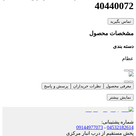
40440072
تماس بگیرید
مشخصات محصول
دسته بندی
عظام
معرفی محصول
نظرات خریداران
پرسش و پاسخ
نمایش بیشتر
شماره پشتیبانی
:
09144977073
-
04532182614
پخش مستقیم از درب انبار مرکزی