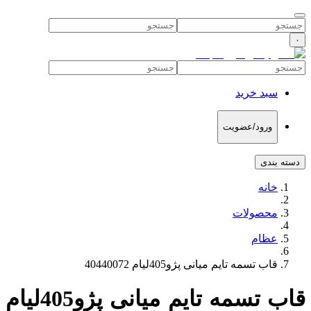
۰
سبد خرید
ورود/عضویت
دسته بندی
خانه
محصولات
عظام
قاب تسمه تایم میانی پژو405لیام 40440072
قاب تسمه تایم میانی پژو405لیام