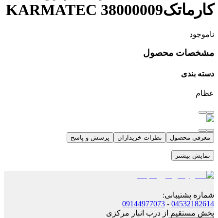
کارماتکKARMATEC 38000009
ناموجود
مشخصات محصول
دسته بندی
عظام
معرفی محصول
نظرات خریداران
پرسش و پاسخ
نمایش بیشتر
شماره پشتیبانی
:
09144977073
-
04532182614
پخش مستقیم از درب انبار مرکزی