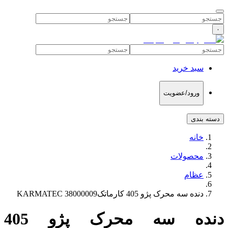
۰
سبد خرید
ورود/عضویت
دسته بندی
خانه
محصولات
عظام
دنده سه محرک پژو 405 کارماتکKARMATEC 38000009
دنده سه محرک پژو 405