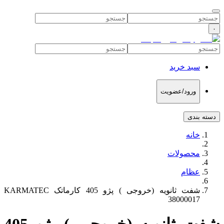
۰
سبد خرید
ورود/عضویت
دسته بندی
خانه
محصولات
عظام
شفت ثانویه (خروجی ) پژو 405 کارماتک KARMATEC
38000017