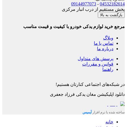
09144977073
-
04532182614
پخش مستقیم از درب انبار مرکزی
بازگشت به بالا
مرجع خرید لوازم یدکی خودرو با کیفیت و قیمت مناسب
وبلاگ
تماس با ما
درباره ما
پرسش های متداول
قوانین و مقررات
راهنما
در شبکه‌های اجتماعی کنارتان هستیم!
دانلود اپلیکیشن
مغان یدکی فرزاد جعفری
ساخته شده با نرم افزار
آیمیس
خانه