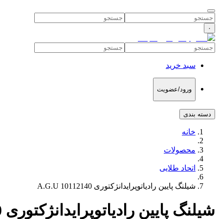
۰
سبد خرید
ورود/عضویت
دسته بندی
خانه
محصولات
اتحاد طلایی
شیلنگ پایین رادیاتوپرایدانژکتوری 10112140 A.G.U
شیلنگ پایین رادیاتوپرایدانژکتوری 10112140 A.G.U