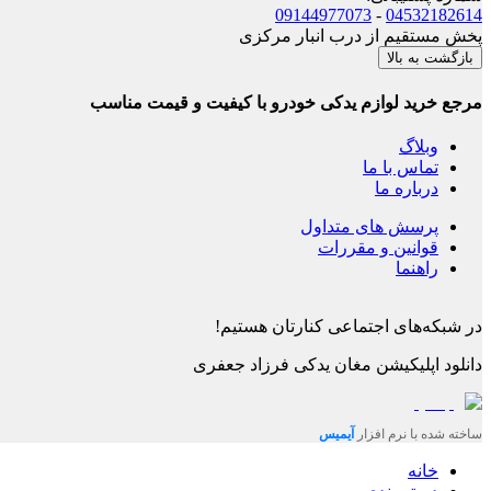
09144977073
-
04532182614
پخش مستقیم از درب انبار مرکزی
بازگشت به بالا
مرجع خرید لوازم یدکی خودرو با کیفیت و قیمت مناسب
وبلاگ
تماس با ما
درباره ما
پرسش های متداول
قوانین و مقررات
راهنما
در شبکه‌های اجتماعی کنارتان هستیم!
دانلود اپلیکیشن
مغان یدکی فرزاد جعفری
ساخته شده با نرم افزار
آیمیس
خانه