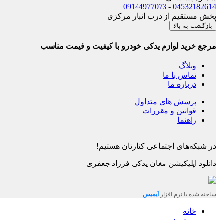
09144977073
-
04532182614
پخش مستقیم از درب انبار مرکزی
بازگشت به بالا
مرجع خرید لوازم یدکی خودرو با کیفیت و قیمت مناسب
وبلاگ
تماس با ما
درباره ما
پرسش های متداول
قوانین و مقررات
راهنما
در شبکه‌های اجتماعی کنارتان هستیم!
دانلود اپلیکیشن
مغان یدکی فرزاد جعفری
ساخته شده با نرم افزار
آیمیس
خانه