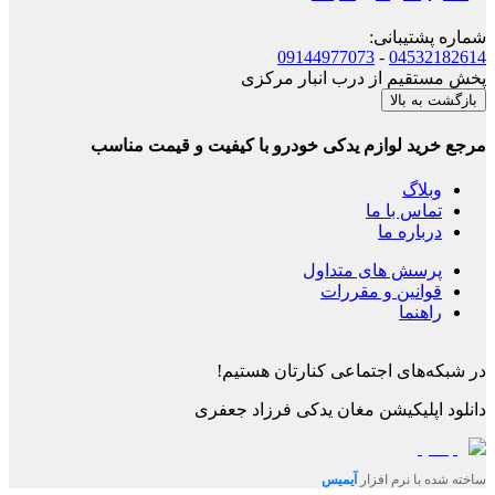
شماره پشتیبانی
:
09144977073
-
04532182614
پخش مستقیم از درب انبار مرکزی
بازگشت به بالا
مرجع خرید لوازم یدکی خودرو با کیفیت و قیمت مناسب
وبلاگ
تماس با ما
درباره ما
پرسش های متداول
قوانین و مقررات
راهنما
در شبکه‌های اجتماعی کنارتان هستیم!
دانلود اپلیکیشن
مغان یدکی فرزاد جعفری
ساخته شده با نرم افزار
آیمیس