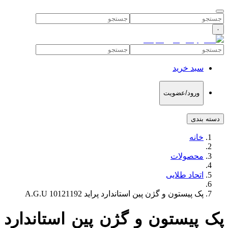
۰
سبد خرید
ورود/عضویت
دسته بندی
خانه
محصولات
اتحاد طلایی
پک پیستون و گژن پین استاندارد پراید 10121192 A.G.U
پک پیستون و گژن پین استاندارد