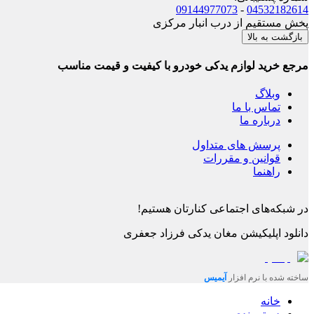
09144977073
-
04532182614
پخش مستقیم از درب انبار مرکزی
بازگشت به بالا
مرجع خرید لوازم یدکی خودرو با کیفیت و قیمت مناسب
وبلاگ
تماس با ما
درباره ما
پرسش های متداول
قوانین و مقررات
راهنما
در شبکه‌های اجتماعی کنارتان هستیم!
دانلود اپلیکیشن
مغان یدکی فرزاد جعفری
ساخته شده با نرم افزار
آیمیس
خانه