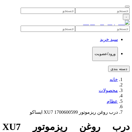
۰
سبد خرید
ورود/عضویت
دسته بندی
خانه
محصولات
عظام
درب روغن ریزموتور XU7 1700600599 ایساکو
درب روغن ریزموتور XU7