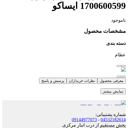
1700600599 ایساکو
ناموجود
مشخصات محصول
دسته بندی
عظام
معرفی محصول
نظرات خریداران
پرسش و پاسخ
نمایش بیشتر
شماره پشتیبانی
:
09144977073
-
04532182614
پخش مستقیم از درب انبار مرکزی