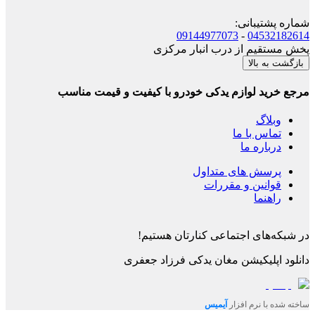
شماره پشتیبانی
:
09144977073
-
04532182614
پخش مستقیم از درب انبار مرکزی
بازگشت به بالا
مرجع خرید لوازم یدکی خودرو با کیفیت و قیمت مناسب
وبلاگ
تماس با ما
درباره ما
پرسش های متداول
قوانین و مقررات
راهنما
در شبکه‌های اجتماعی کنارتان هستیم!
دانلود اپلیکیشن
مغان یدکی فرزاد جعفری
ساخته شده با نرم افزار
آیمیس