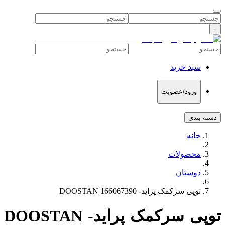
۰
سبد خرید
ورود/عضویت
دسته بندی
خانه
محصولات
دوستان
توپی سرکمک پراید- DOOSTAN 166067390
توپی سرکمک پراید- DOOSTAN