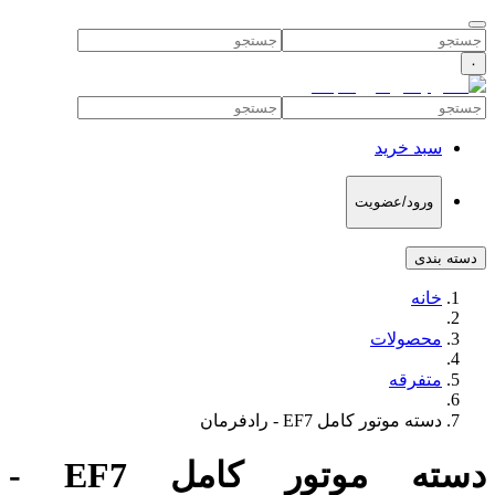
۰
سبد خرید
ورود/عضویت
دسته بندی
خانه
محصولات
متفرقه
دسته موتور کامل EF7 - رادفرمان
دسته موتور کامل EF7 -