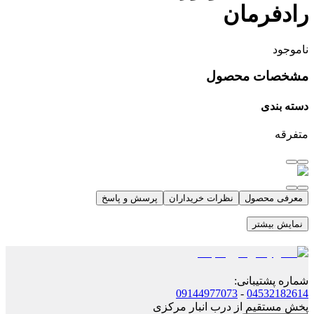
رادفرمان
ناموجود
مشخصات محصول
دسته بندی
متفرقه
معرفی محصول
نظرات خریداران
پرسش و پاسخ
نمایش بیشتر
شماره پشتیبانی
:
09144977073
-
04532182614
پخش مستقیم از درب انبار مرکزی