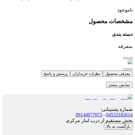
ناموجود
مشخصات محصول
دسته بندی
متفرقه
معرفی محصول
نظرات خریداران
پرسش و پاسخ
نمایش بیشتر
شماره پشتیبانی
:
09144977073
-
04532182614
پخش مستقیم از درب انبار مرکزی
بازگشت به بالا