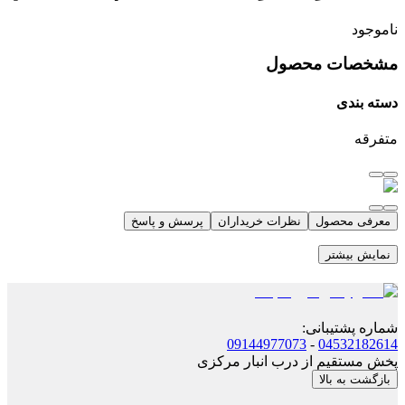
ناموجود
مشخصات محصول
دسته بندی
متفرقه
معرفی محصول
نظرات خریداران
پرسش و پاسخ
نمایش بیشتر
شماره پشتیبانی
:
09144977073
-
04532182614
پخش مستقیم از درب انبار مرکزی
بازگشت به بالا