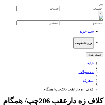
۰
سبد خرید
ورود/عضویت
دسته بندی
خانه
محصولات
متفرقه
کلاف زه دارعقب 206چپ/ همگام
کلاف زه دارعقب 206چپ/ همگام