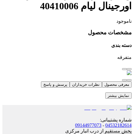
اورجینال لیام 40410006
ناموجود
مشخصات محصول
دسته بندی
متفرقه
معرفی محصول
نظرات خریداران
پرسش و پاسخ
نمایش بیشتر
شماره پشتیبانی
:
09144977073
-
04532182614
پخش مستقیم از درب انبار مرکزی