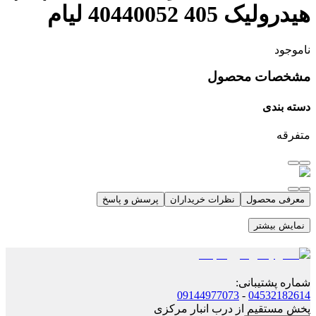
هیدرولیک 405 40440052 لیام
ناموجود
مشخصات محصول
دسته بندی
متفرقه
معرفی محصول
نظرات خریداران
پرسش و پاسخ
نمایش بیشتر
شماره پشتیبانی
:
09144977073
-
04532182614
پخش مستقیم از درب انبار مرکزی