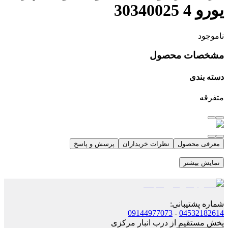
یورو 4 30340025
ناموجود
مشخصات محصول
دسته بندی
متفرقه
معرفی محصول
نظرات خریداران
پرسش و پاسخ
نمایش بیشتر
شماره پشتیبانی
:
09144977073
-
04532182614
پخش مستقیم از درب انبار مرکزی