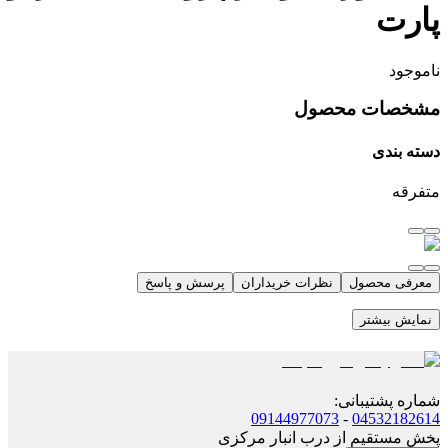
پارت
ناموجود
مشخصات محصول
دسته بندی
متفرقه
معرفی محصول
نظرات خریداران
پرسش و پاسخ
نمایش بیشتر
شماره پشتیبانی
:
09144977073
-
04532182614
پخش مستقیم از درب انبار مرکزی