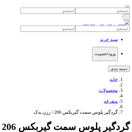
۰
سبد خرید
ورود/عضویت
دسته بندی
خانه
محصولات
متفرقه
گردگیر پلوس سمت گیربکس 206 / رزن یدک
گردگیر پلوس سمت گیربکس 206 / رزن یدک