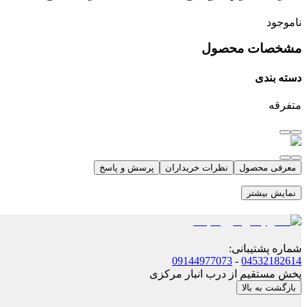
ناموجود
مشخصات محصول
دسته بندی
متفرقه
معرفی محصول
نظرات خریداران
پرسش و پاسخ
نمایش بیشتر
شماره پشتیبانی
:
09144977073
-
04532182614
پخش مستقیم از درب انبار مرکزی
بازگشت به بالا