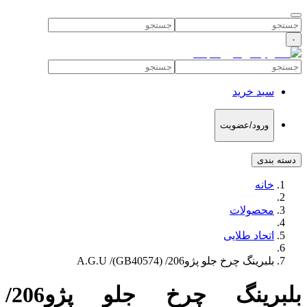
۰
سبد خرید
ورود/عضویت
دسته بندی
خانه
محصولات
اتحاد طلایی
بلبرینگ چرخ جلو پژو206/ (GB40574)/ A.G.U
بلبرینگ چرخ جلو پژو206/