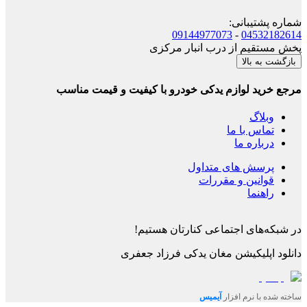
شماره پشتیبانی
:
09144977073
-
04532182614
پخش مستقیم از درب انبار مرکزی
بازگشت به بالا
مرجع خرید لوازم یدکی خودرو با کیفیت و قیمت مناسب
وبلاگ
تماس با ما
درباره ما
پرسش های متداول
قوانین و مقررات
راهنما
در شبکه‌های اجتماعی کنارتان هستیم!
دانلود اپلیکیشن
مغان یدکی فرزاد جعفری
ساخته شده با نرم افزار
آیمیس