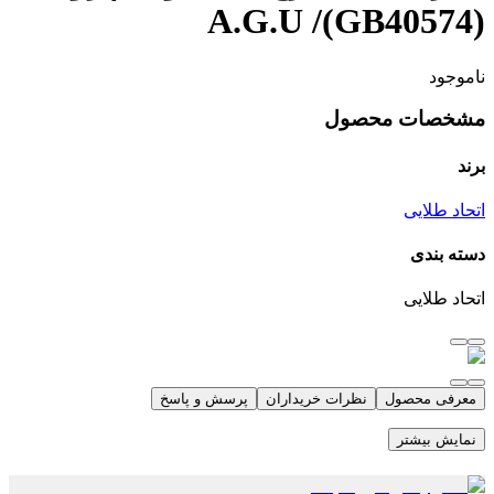
(GB40574)/ A.G.U
ناموجود
مشخصات محصول
برند
اتحاد طلایی
دسته بندی
اتحاد طلایی
معرفی محصول
نظرات خریداران
پرسش و پاسخ
نمایش بیشتر