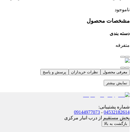
ناموجود
مشخصات محصول
دسته بندی
متفرقه
معرفی محصول
نظرات خریداران
پرسش و پاسخ
نمایش بیشتر
شماره پشتیبانی
:
09144977073
-
04532182614
پخش مستقیم از درب انبار مرکزی
بازگشت به بالا