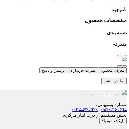
ناموجود
مشخصات محصول
دسته بندی
متفرقه
معرفی محصول
نظرات خریداران
پرسش و پاسخ
نمایش بیشتر
شماره پشتیبانی
:
09144977073
-
04532182614
پخش مستقیم از درب انبار مرکزی
بازگشت به بالا