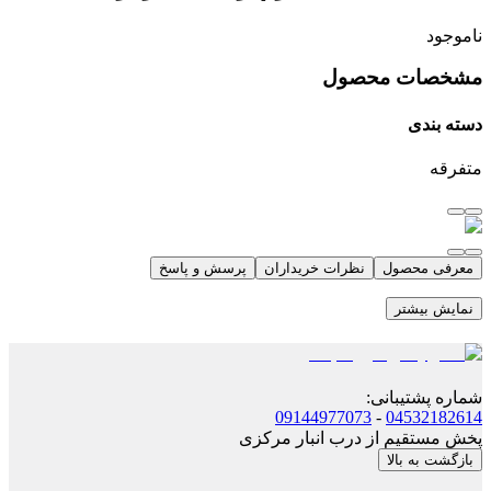
ناموجود
مشخصات محصول
دسته بندی
متفرقه
معرفی محصول
نظرات خریداران
پرسش و پاسخ
نمایش بیشتر
شماره پشتیبانی
:
09144977073
-
04532182614
پخش مستقیم از درب انبار مرکزی
بازگشت به بالا