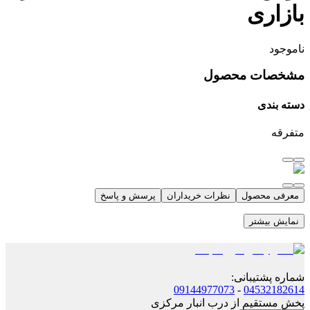
بازاری
ناموجود
مشخصات محصول
دسته بندی
متفرقه
معرفی محصول
نظرات خریداران
پرسش و پاسخ
نمایش بیشتر
شماره پشتیبانی
:
09144977073
-
04532182614
پخش مستقیم از درب انبار مرکزی