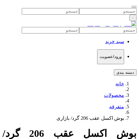
۰
سبد خرید
ورود/عضویت
دسته بندی
خانه
محصولات
متفرقه
بوش اکسل عقب 206 گرد/ بازاری
بوش اکسل عقب 206 گرد/