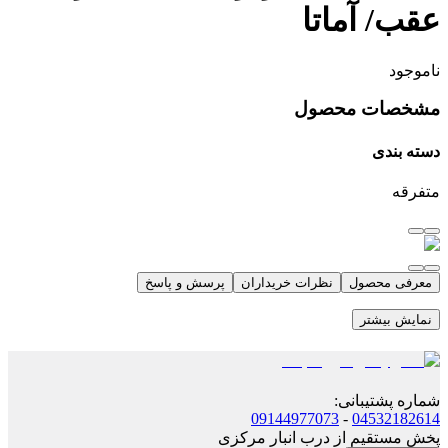
عقب/ آماتا
ناموجود
مشخصات محصول
دسته بندی
متفرقه
معرفی محصول
نظرات خریداران
پرسش و پاسخ
نمایش بیشتر
شماره پشتیبانی
:
09144977073
-
04532182614
پخش مستقیم از درب انبار مرکزی