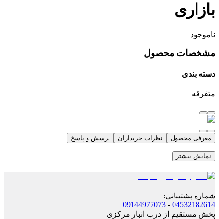
بازاری
ناموجود
مشخصات محصول
دسته بندی
متفرقه
معرفی محصول
نظرات خریداران
پرسش و پاسخ
نمایش بیشتر
شماره پشتیبانی
:
09144977073
-
04532182614
پخش مستقیم از درب انبار مرکزی