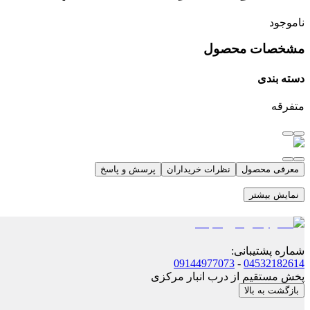
ناموجود
مشخصات محصول
دسته بندی
متفرقه
معرفی محصول
نظرات خریداران
پرسش و پاسخ
نمایش بیشتر
شماره پشتیبانی
:
09144977073
-
04532182614
پخش مستقیم از درب انبار مرکزی
بازگشت به بالا