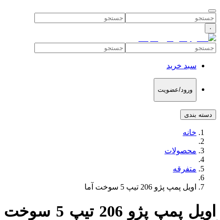
۰
سبد خرید
ورود/عضویت
دسته بندی
خانه
محصولات
متفرقه
اویل پمپ پژو 206 تیپ 5 سوخت آما
اویل پمپ پژو 206 تیپ 5 سوخت