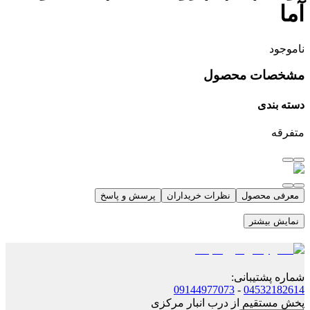
آما
ناموجود
مشخصات محصول
دسته بندی
متفرقه
معرفی محصول
نظرات خریداران
پرسش و پاسخ
نمایش بیشتر
شماره پشتیبانی
:
09144977073
-
04532182614
پخش مستقیم از درب انبار مرکزی