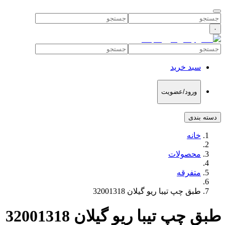
۰
سبد خرید
ورود/عضویت
دسته بندی
خانه
محصولات
متفرقه
طبق چپ تیبا ریو گیلان 32001318
طبق چپ تیبا ریو گیلان 32001318