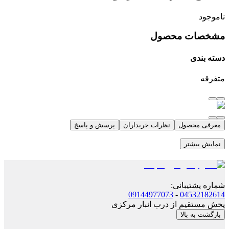
ناموجود
مشخصات محصول
دسته بندی
متفرقه
معرفی محصول
نظرات خریداران
پرسش و پاسخ
نمایش بیشتر
شماره پشتیبانی
:
09144977073
-
04532182614
پخش مستقیم از درب انبار مرکزی
بازگشت به بالا