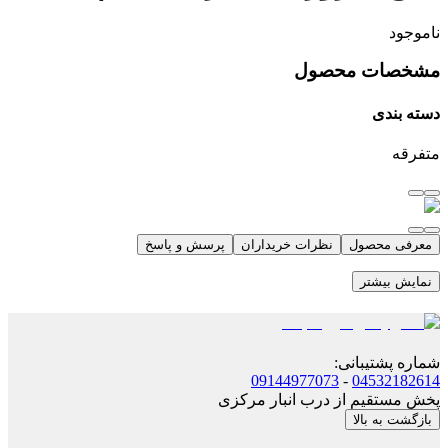
ناموجود
مشخصات محصول
دسته بندی
متفرقه
معرفی محصول
نظرات خریداران
پرسش و پاسخ
نمایش بیشتر
شماره پشتیبانی
:
09144977073
-
04532182614
پخش مستقیم از درب انبار مرکزی
بازگشت به بالا